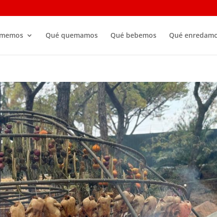
omemos
Qué quemamos
Qué bebemos
Qué enredam