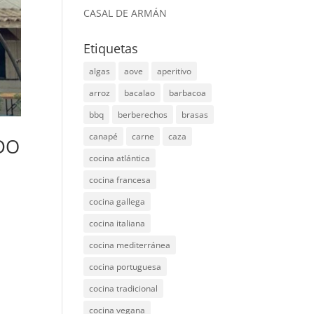
CASAL DE ARMÁN
Etiquetas
algas
aove
aperitivo
arroz
bacalao
barbacoa
bbq
berberechos
brasas
canapé
carne
caza
ODO
cocina atlántica
cocina francesa
cocina gallega
cocina italiana
cocina mediterránea
cocina portuguesa
cocina tradicional
cocina vegana