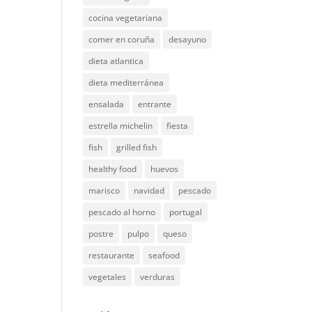
cocina vegetariana
comer en coruña
desayuno
dieta atlantica
dieta mediterránea
ensalada
entrante
estrella michelin
fiesta
fish
grilled fish
healthy food
huevos
marisco
navidad
pescado
pescado al horno
portugal
postre
pulpo
queso
restaurante
seafood
vegetales
verduras