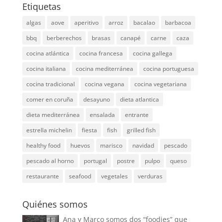
Etiquetas
algas
aove
aperitivo
arroz
bacalao
barbacoa
bbq
berberechos
brasas
canapé
carne
caza
cocina atlántica
cocina francesa
cocina gallega
cocina italiana
cocina mediterránea
cocina portuguesa
cocina tradicional
cocina vegana
cocina vegetariana
comer en coruña
desayuno
dieta atlantica
dieta mediterránea
ensalada
entrante
estrella michelin
fiesta
fish
grilled fish
healthy food
huevos
marisco
navidad
pescado
pescado al horno
portugal
postre
pulpo
queso
restaurante
seafood
vegetales
verduras
Quiénes somos
Ana y Marco somos dos “foodies” que