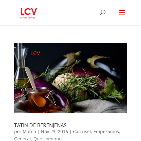
TATÍN DE BERENJENAS
por
Marco
|
Nov 23, 2016
|
Carrusel
,
Empezamos
,
General
,
Qué comemos