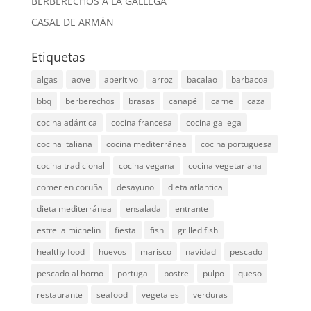
BERBERECHOS A LA GALLEGA
CASAL DE ARMÁN
Etiquetas
algas
aove
aperitivo
arroz
bacalao
barbacoa
bbq
berberechos
brasas
canapé
carne
caza
cocina atlántica
cocina francesa
cocina gallega
cocina italiana
cocina mediterránea
cocina portuguesa
cocina tradicional
cocina vegana
cocina vegetariana
comer en coruña
desayuno
dieta atlantica
dieta mediterránea
ensalada
entrante
estrella michelin
fiesta
fish
grilled fish
healthy food
huevos
marisco
navidad
pescado
pescado al horno
portugal
postre
pulpo
queso
restaurante
seafood
vegetales
verduras