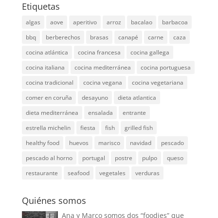
Etiquetas
algas
aove
aperitivo
arroz
bacalao
barbacoa
bbq
berberechos
brasas
canapé
carne
caza
cocina atlántica
cocina francesa
cocina gallega
cocina italiana
cocina mediterránea
cocina portuguesa
cocina tradicional
cocina vegana
cocina vegetariana
comer en coruña
desayuno
dieta atlantica
dieta mediterránea
ensalada
entrante
estrella michelin
fiesta
fish
grilled fish
healthy food
huevos
marisco
navidad
pescado
pescado al horno
portugal
postre
pulpo
queso
restaurante
seafood
vegetales
verduras
Quiénes somos
Ana y Marco somos dos “foodies” que