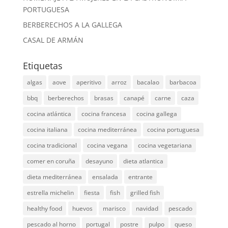
PORTUGUESA
BERBERECHOS A LA GALLEGA
CASAL DE ARMÁN
Etiquetas
algas
aove
aperitivo
arroz
bacalao
barbacoa
bbq
berberechos
brasas
canapé
carne
caza
cocina atlántica
cocina francesa
cocina gallega
cocina italiana
cocina mediterránea
cocina portuguesa
cocina tradicional
cocina vegana
cocina vegetariana
comer en coruña
desayuno
dieta atlantica
dieta mediterránea
ensalada
entrante
estrella michelin
fiesta
fish
grilled fish
healthy food
huevos
marisco
navidad
pescado
pescado al horno
portugal
postre
pulpo
queso