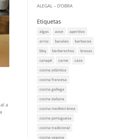
ALEGAL – D’OBRA
Etiquetas
algas
aove
aperitivo
arroz
bacalao
barbacoa
bbq
berberechos
brasas
canapé
carne
caza
cocina atlántica
cocina francesa
cocina gallega
cocina italiana
al a
cocina mediterránea
ra
cocina portuguesa
cocina tradicional
cocina vegana