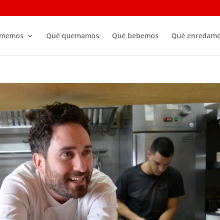
omemos
Qué quemamos
Qué bebemos
Qué enredam