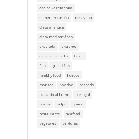
cocina vegetariana
comer en coruña
desayuno
dieta atlantica
dieta mediterránea
ensalada
entrante
estrella michelin
fiesta
fish
grilled fish
healthy food
huevos
marisco
navidad
pescado
pescado al horno
portugal
postre
pulpo
queso
restaurante
seafood
vegetales
verduras