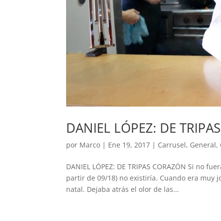
DANIEL LÓPEZ: DE TRIP
por
Marco
|
Ene 19, 2017
|
Carrusel
,
General
,
DANIEL LÓPEZ: DE TRIPAS CORAZÓN Si no fuera 
partir de 09/18) no existiría. Cuando era muy j
natal. Dejaba atrás el olor de las...