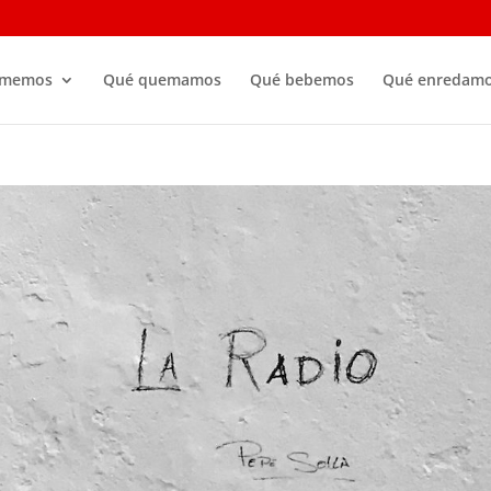
omemos
Qué quemamos
Qué bebemos
Qué enredam