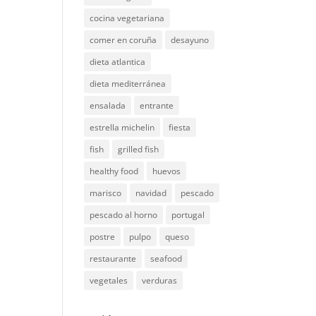
cocina vegetariana
comer en coruña
desayuno
dieta atlantica
dieta mediterránea
ensalada
entrante
estrella michelin
fiesta
fish
grilled fish
healthy food
huevos
marisco
navidad
pescado
pescado al horno
portugal
postre
pulpo
queso
restaurante
seafood
vegetales
verduras