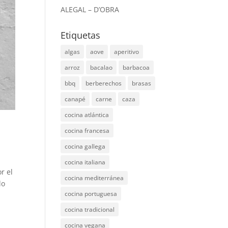
ALEGAL – D’OBRA
Etiquetas
algas
aove
aperitivo
arroz
bacalao
barbacoa
bbq
berberechos
brasas
canapé
carne
caza
cocina atlántica
cocina francesa
cocina gallega
cocina italiana
r el
cocina mediterránea
lo
cocina portuguesa
cocina tradicional
cocina vegana