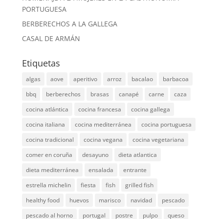
PORTUGUESA
BERBERECHOS A LA GALLEGA
CASAL DE ARMÁN
Etiquetas
algas
aove
aperitivo
arroz
bacalao
barbacoa
bbq
berberechos
brasas
canapé
carne
caza
cocina atlántica
cocina francesa
cocina gallega
cocina italiana
cocina mediterránea
cocina portuguesa
cocina tradicional
cocina vegana
cocina vegetariana
comer en coruña
desayuno
dieta atlantica
dieta mediterránea
ensalada
entrante
estrella michelin
fiesta
fish
grilled fish
healthy food
huevos
marisco
navidad
pescado
pescado al horno
portugal
postre
pulpo
queso