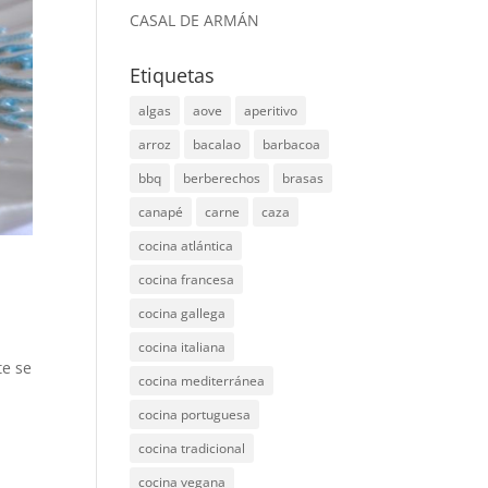
CASAL DE ARMÁN
Etiquetas
algas
aove
aperitivo
arroz
bacalao
barbacoa
bbq
berberechos
brasas
canapé
carne
caza
cocina atlántica
cocina francesa
cocina gallega
cocina italiana
te se
cocina mediterránea
cocina portuguesa
cocina tradicional
cocina vegana