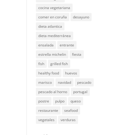
cocina vegetariana
comer en coruña
desayuno
dieta atlantica
dieta mediterránea
ensalada
entrante
estrella michelin
fiesta
fish
grilled fish
healthy food
huevos
marisco
navidad
pescado
pescado al horno
portugal
postre
pulpo
queso
restaurante
seafood
vegetales
verduras