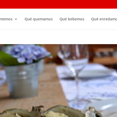
omemos
Qué quemamos
Qué bebemos
Qué enredam