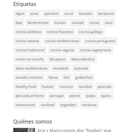
Etiquetas
algas
aove
aperitivo
arroz
bacalao
barbacoa
bbq
berberechos
brasas
canapé
carne
caza
cocina atlántica
cocina francesa
cocina gallega
cocina italiana
cocina mediterránea
cocina portuguesa
cocina tradicional
cocina vegana
cocina vegetariana
comer en coruña
desayuno
dieta atlantica
dieta mediterránea
ensalada
entrante
estrella michelin
fiesta
fish
grilled fish
healthy food
huevos
marisco
navidad
pescado
pescado al horno
portugal
postre
pulpo
queso
restaurante
seafood
vegetales
verduras
Quiénes somos
Ana y Marco somos dos “foodies” que