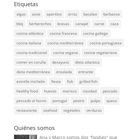
Etiquetas
algas
aove
aperitivo
arroz
bacalao
barbacoa
bbq
berberechos
brasas
canapé
carne
caza
cocina atlántica
cocina francesa
cocina gallega
cocina italiana
cocina mediterránea
cocina portuguesa
cocina tradicional
cocina vegana
cocina vegetariana
comer en coruña
desayuno
dieta atlantica
dieta mediterránea
ensalada
entrante
estrella michelin
fiesta
fish
grilled fish
healthy food
huevos
marisco
navidad
pescado
pescado al horno
portugal
postre
pulpo
queso
restaurante
seafood
vegetales
verduras
Quiénes somos
Ana y Marco somos dos “foodies” que