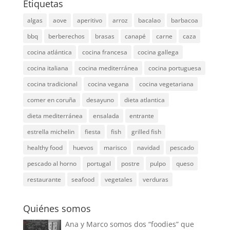
Etiquetas
algas
aove
aperitivo
arroz
bacalao
barbacoa
bbq
berberechos
brasas
canapé
carne
caza
cocina atlántica
cocina francesa
cocina gallega
cocina italiana
cocina mediterránea
cocina portuguesa
cocina tradicional
cocina vegana
cocina vegetariana
comer en coruña
desayuno
dieta atlantica
dieta mediterránea
ensalada
entrante
estrella michelin
fiesta
fish
grilled fish
healthy food
huevos
marisco
navidad
pescado
pescado al horno
portugal
postre
pulpo
queso
restaurante
seafood
vegetales
verduras
Quiénes somos
Ana y Marco somos dos “foodies” que