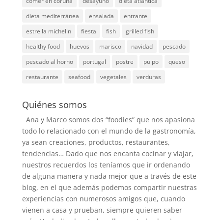
comer en coruña
desayuno
dieta atlantica
dieta mediterránea
ensalada
entrante
estrella michelin
fiesta
fish
grilled fish
healthy food
huevos
marisco
navidad
pescado
pescado al horno
portugal
postre
pulpo
queso
restaurante
seafood
vegetales
verduras
Quiénes somos
Ana y Marco somos dos “foodies” que nos apasiona
todo lo relacionado con el mundo de la gastronomía,
ya sean creaciones, productos, restaurantes,
tendencias… Dado que nos encanta cocinar y viajar,
nuestros recuerdos los teníamos que ir ordenando
de alguna manera y nada mejor que a través de este
blog, en el que además podemos compartir nuestras
experiencias con numerosos amigos que, cuando
vienen a casa y prueban, siempre quieren saber