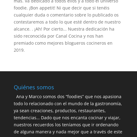
más. Va dedicado a todos ellos y a todo el universo
foodie. ¡Bon appetit! Ni que decir que si tenéis
cualquier duda o comentario sobre lo publicado os
contestaremos a todo lo que esté dentro de nuestro
alcance. . ¡Ah! Por cierto... Nuestra dedicación ha
sido reconocida por Canal Cocina y nos han
premiado como mejores blogueros cocineros en
2019.
Quiénes somos
Ana y Marco somos dos “foodies” que nos apasiona
todo lo relacionado con el mundo de la gastronomía,
ya sean creaciones, productos, restaurantes,
tendencias… Dado que nos encanta cocinar y viajar,
nuestros recuerdos los teníamos que ir ordenando
de alguna manera y nada mejor que a través de este