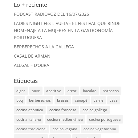
Lo + reciente
PODCAST RADIOVOZ DEL 16/07/2026
LADIES NIGHT FEST. VUELVE EL FESTIVAL QUE RINDE
HOMENAJE A LA MUJERES EN LA GASTRONOMÍA
PORTUGUESA
BERBERECHOS A LA GALLEGA
CASAL DE ARMÁN
ALEGAL – D’OBRA
Etiquetas
algas
aove
aperitivo
arroz
bacalao
barbacoa
bbq
berberechos
brasas
canapé
carne
caza
cocina atlántica
cocina francesa
cocina gallega
cocina italiana
cocina mediterránea
cocina portuguesa
cocina tradicional
cocina vegana
cocina vegetariana