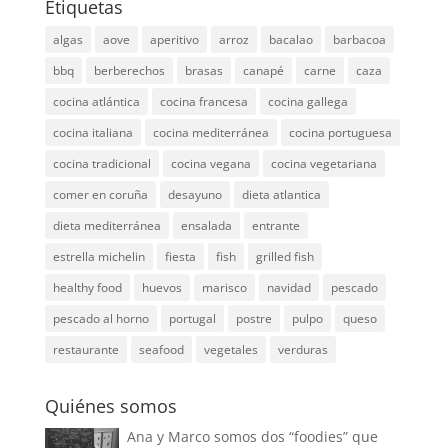
Etiquetas
algas
aove
aperitivo
arroz
bacalao
barbacoa
bbq
berberechos
brasas
canapé
carne
caza
cocina atlántica
cocina francesa
cocina gallega
cocina italiana
cocina mediterránea
cocina portuguesa
cocina tradicional
cocina vegana
cocina vegetariana
comer en coruña
desayuno
dieta atlantica
dieta mediterránea
ensalada
entrante
estrella michelin
fiesta
fish
grilled fish
healthy food
huevos
marisco
navidad
pescado
pescado al horno
portugal
postre
pulpo
queso
restaurante
seafood
vegetales
verduras
Quiénes somos
Ana y Marco somos dos “foodies” que