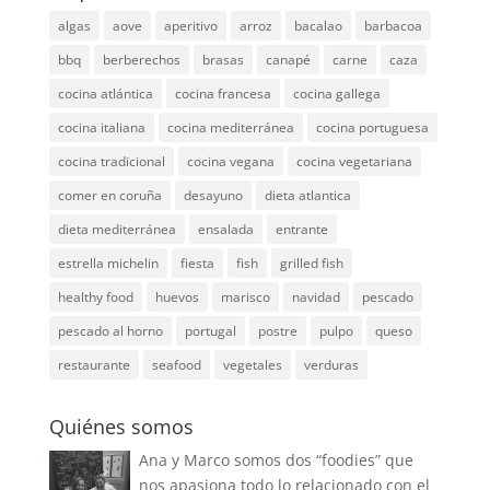
algas
aove
aperitivo
arroz
bacalao
barbacoa
bbq
berberechos
brasas
canapé
carne
caza
cocina atlántica
cocina francesa
cocina gallega
cocina italiana
cocina mediterránea
cocina portuguesa
cocina tradicional
cocina vegana
cocina vegetariana
comer en coruña
desayuno
dieta atlantica
dieta mediterránea
ensalada
entrante
estrella michelin
fiesta
fish
grilled fish
healthy food
huevos
marisco
navidad
pescado
pescado al horno
portugal
postre
pulpo
queso
restaurante
seafood
vegetales
verduras
Quiénes somos
Ana y Marco somos dos “foodies” que
nos apasiona todo lo relacionado con el