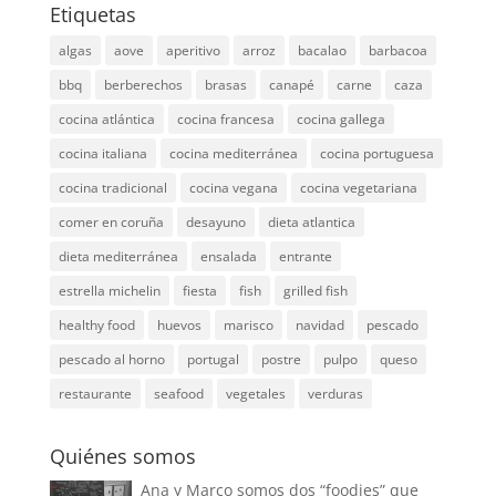
Etiquetas
algas
aove
aperitivo
arroz
bacalao
barbacoa
bbq
berberechos
brasas
canapé
carne
caza
cocina atlántica
cocina francesa
cocina gallega
cocina italiana
cocina mediterránea
cocina portuguesa
cocina tradicional
cocina vegana
cocina vegetariana
comer en coruña
desayuno
dieta atlantica
dieta mediterránea
ensalada
entrante
estrella michelin
fiesta
fish
grilled fish
healthy food
huevos
marisco
navidad
pescado
pescado al horno
portugal
postre
pulpo
queso
restaurante
seafood
vegetales
verduras
Quiénes somos
Ana y Marco somos dos “foodies” que