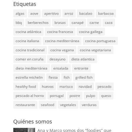
Etiquetas
algas
aove
aperitivo
arroz
bacalao
barbacoa
bbq
berberechos
brasas
canapé
carne
caza
cocina atlántica
cocina francesa
cocina gallega
cocina italiana
cocina mediterránea
cocina portuguesa
cocina tradicional
cocina vegana
cocina vegetariana
comer en coruña
desayuno
dieta atlantica
dieta mediterránea
ensalada
entrante
estrella michelin
fiesta
fish
grilled fish
healthy food
huevos
marisco
navidad
pescado
pescado al horno
portugal
postre
pulpo
queso
restaurante
seafood
vegetales
verduras
Quiénes somos
Ana y Marco somos dos “foodies” que