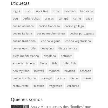
Etiquetas
algas
aove
aperitivo
arroz
bacalao
barbacoa
bbq
berberechos
brasas
canapé
carne
caza
cocina atlántica
cocina francesa
cocina gallega
cocina italiana
cocina mediterránea
cocina portuguesa
cocina tradicional
cocina vegana
cocina vegetariana
comer en coruña
desayuno
dieta atlantica
dieta mediterránea
ensalada
entrante
estrella michelin
fiesta
fish
grilled fish
healthy food
huevos
marisco
navidad
pescado
pescado al horno
portugal
postre
pulpo
queso
restaurante
seafood
vegetales
verduras
Quiénes somos
Ana y Marco somos dos “foodies” que