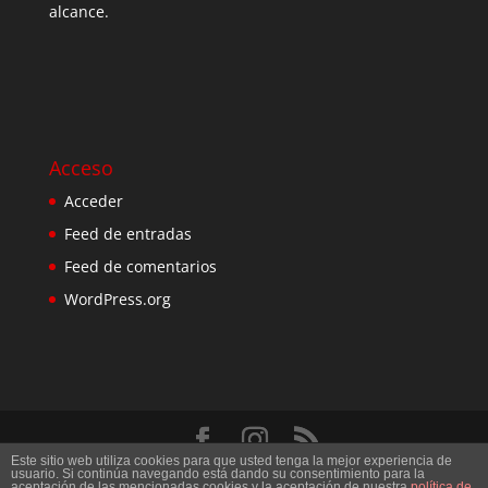
alcance.
Acceso
Acceder
Feed de entradas
Feed de comentarios
WordPress.org
Este sitio web utiliza cookies para que usted tenga la mejor experiencia de
Diseñado por
Elegant Themes
| Desarrollado por
usuario. Si continúa navegando está dando su consentimiento para la
aceptación de las mencionadas cookies y la aceptación de nuestra
política de