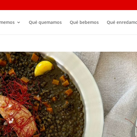
omemos
Qué quemamos
Qué bebemos
Qué enredam