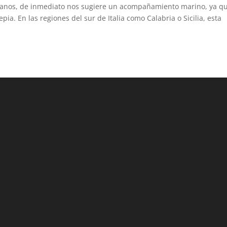
alianos, de inmediato nos sugiere un acompañamiento marino, ya qu
epia. En las regiones del sur de Italia como Calabria o Sicilia, esta