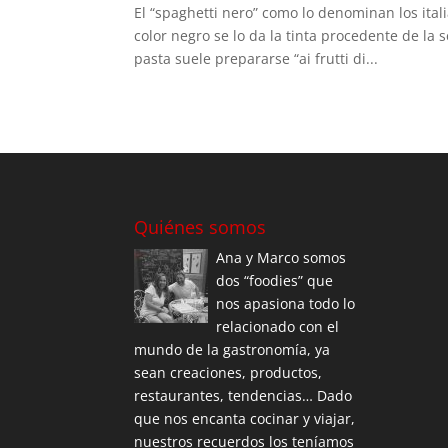
El “spaghetti nero” como lo denominan los it
color negro se lo da la tinta procedente de la s
pasta suele prepararse “ai frutti di...
Quiénes somos
Ana y Marco somos
dos “foodies” que
nos apasiona todo lo
relacionado con el
mundo de la gastronomía, ya
sean creaciones, productos,
restaurantes, tendencias… Dado
que nos encanta cocinar y viajar,
nuestros recuerdos los teníamos