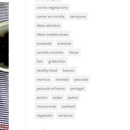
cocina vegetariana
comer en coruña
desayuno
dieta atlantica
dieta mediterránea
ensalada
entrante
estrella michelin
fiesta
fish
grilled fish
healthy food
huevos
marisco
navidad
pescado
pescado al horno
portugal
postre
pulpo
queso
restaurante
seafood
vegetales
verduras