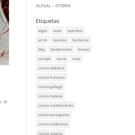
ALEGAL – D’OBRA
Etiquetas
algas
aove
aperitivo
arroz
bacalao
barbacoa
bbq
berberechos
brasas
canapé
carne
caza
cocina atlántica
cocina francesa
cocina gallega
cocina italiana
, le
cocina mediterránea
cocina portuguesa
cocina tradicional
cocina vegana