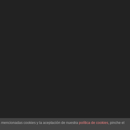
as mencionadas cookies y la aceptación de nuestra
política de cookies
, pinche el