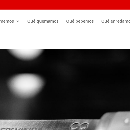
omemos
Qué quemamos
Qué bebemos
Qué enredam