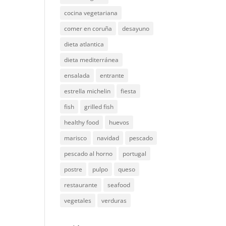
cocina vegetariana
comer en coruña
desayuno
dieta atlantica
dieta mediterránea
ensalada
entrante
estrella michelin
fiesta
fish
grilled fish
healthy food
huevos
marisco
navidad
pescado
pescado al horno
portugal
postre
pulpo
queso
restaurante
seafood
vegetales
verduras