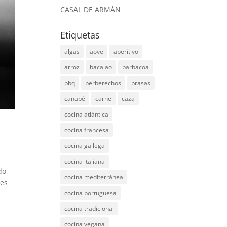
CASAL DE ARMÁN
Etiquetas
algas
aove
aperitivo
arroz
bacalao
barbacoa
bbq
berberechos
brasas
canapé
carne
caza
cocina atlántica
cocina francesa
cocina gallega
cocina italiana
do
cocina mediterránea
ses
cocina portuguesa
cocina tradicional
cocina vegana