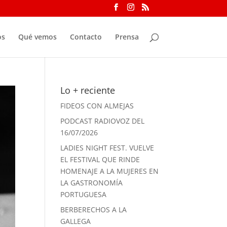
os
Qué vemos
Contacto
Prensa
Lo + reciente
FIDEOS CON ALMEJAS
PODCAST RADIOVOZ DEL
16/07/2026
LADIES NIGHT FEST. VUELVE
EL FESTIVAL QUE RINDE
HOMENAJE A LA MUJERES EN
LA GASTRONOMÍA
PORTUGUESA
BERBERECHOS A LA
GALLEGA