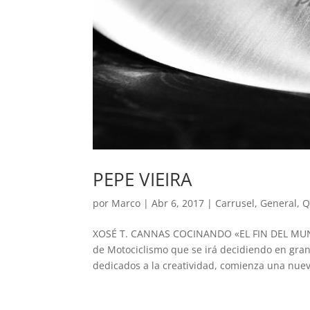
PEPE VIEIRA
por
Marco
|
Abr 6, 2017
|
Carrusel
,
General
,
Q
XOSÉ T. CANNAS COCINANDO «EL FIN DEL MUN
de Motociclismo que se irá decidiendo en gran
dedicados a la creatividad, comienza una nuev