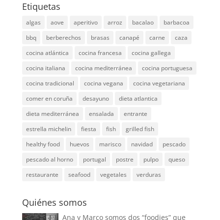
Etiquetas
algas
aove
aperitivo
arroz
bacalao
barbacoa
bbq
berberechos
brasas
canapé
carne
caza
cocina atlántica
cocina francesa
cocina gallega
cocina italiana
cocina mediterránea
cocina portuguesa
cocina tradicional
cocina vegana
cocina vegetariana
comer en coruña
desayuno
dieta atlantica
dieta mediterránea
ensalada
entrante
estrella michelin
fiesta
fish
grilled fish
healthy food
huevos
marisco
navidad
pescado
pescado al horno
portugal
postre
pulpo
queso
restaurante
seafood
vegetales
verduras
Quiénes somos
Ana y Marco somos dos “foodies” que