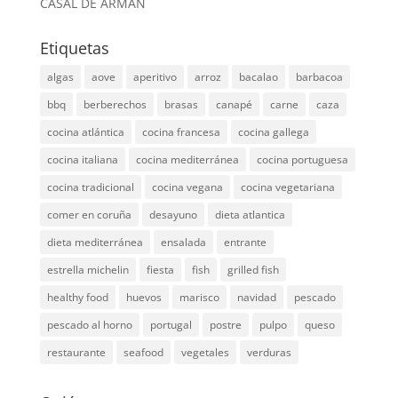
CASAL DE ARMÁN
Etiquetas
algas
aove
aperitivo
arroz
bacalao
barbacoa
bbq
berberechos
brasas
canapé
carne
caza
cocina atlántica
cocina francesa
cocina gallega
cocina italiana
cocina mediterránea
cocina portuguesa
cocina tradicional
cocina vegana
cocina vegetariana
comer en coruña
desayuno
dieta atlantica
dieta mediterránea
ensalada
entrante
estrella michelin
fiesta
fish
grilled fish
healthy food
huevos
marisco
navidad
pescado
pescado al horno
portugal
postre
pulpo
queso
restaurante
seafood
vegetales
verduras