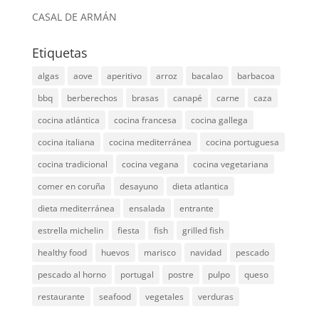
CASAL DE ARMÁN
Etiquetas
algas
aove
aperitivo
arroz
bacalao
barbacoa
bbq
berberechos
brasas
canapé
carne
caza
cocina atlántica
cocina francesa
cocina gallega
cocina italiana
cocina mediterránea
cocina portuguesa
cocina tradicional
cocina vegana
cocina vegetariana
comer en coruña
desayuno
dieta atlantica
dieta mediterránea
ensalada
entrante
estrella michelin
fiesta
fish
grilled fish
healthy food
huevos
marisco
navidad
pescado
pescado al horno
portugal
postre
pulpo
queso
restaurante
seafood
vegetales
verduras