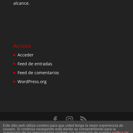
alcance.
Acceso
Acceder
Feed de entradas
Feed de comentarios
WordPress.org
Este sitio web utiliza cookies para que usted tenga la mejor experiencia de
Diseñado por
Elegant Themes
| Desarrollado por
usuario. Si continúa navegando está dando su consentimiento para la
aceptación de las mencionadas cookies y la aceptación de nuestra
política de