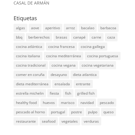
CASAL DE ARMÁN
Etiquetas
algas
aove
aperitivo
arroz
bacalao
barbacoa
bbq
berberechos
brasas
canapé
carne
caza
cocina atlántica
cocina francesa
cocina gallega
cocina italiana
cocina mediterránea
cocina portuguesa
cocina tradicional
cocina vegana
cocina vegetariana
comer en coruña
desayuno
dieta atlantica
dieta mediterránea
ensalada
entrante
estrella michelin
fiesta
fish
grilled fish
healthy food
huevos
marisco
navidad
pescado
pescado al horno
portugal
postre
pulpo
queso
restaurante
seafood
vegetales
verduras