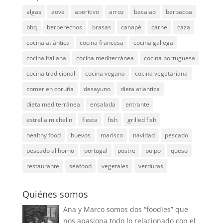
algas
aove
aperitivo
arroz
bacalao
barbacoa
bbq
berberechos
brasas
canapé
carne
caza
cocina atlántica
cocina francesa
cocina gallega
cocina italiana
cocina mediterránea
cocina portuguesa
cocina tradicional
cocina vegana
cocina vegetariana
comer en coruña
desayuno
dieta atlantica
dieta mediterránea
ensalada
entrante
estrella michelin
fiesta
fish
grilled fish
healthy food
huevos
marisco
navidad
pescado
pescado al horno
portugal
postre
pulpo
queso
restaurante
seafood
vegetales
verduras
Quiénes somos
Ana y Marco somos dos “foodies” que
nos apasiona todo lo relacionado con el