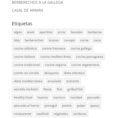
BERBERECHOS A LA GALLEGA
CASAL DE ARMÁN
Etiquetas
algas
aove
aperitivo
arroz
bacalao
barbacoa
bbq
berberechos
brasas
canapé
carne
caza
cocina atlántica
cocina francesa
cocina gallega
cocina italiana
cocina mediterránea
cocina portuguesa
cocina tradicional
cocina vegana
cocina vegetariana
comer en coruña
desayuno
dieta atlantica
dieta mediterránea
ensalada
entrante
estrella michelin
fiesta
fish
grilled fish
healthy food
huevos
marisco
navidad
pescado
pescado al horno
portugal
postre
pulpo
queso
restaurante
seafood
vegetales
verduras