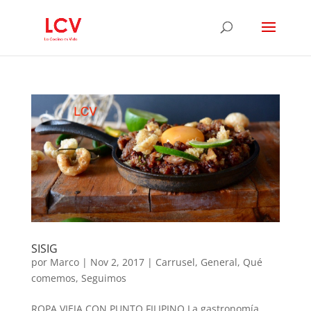
SISIG
por
Marco
|
Nov 2, 2017
|
Carrusel
,
General
,
Qué
comemos
,
Seguimos
ROPA VIEJA CON PUNTO FILIPINO La gastronomía