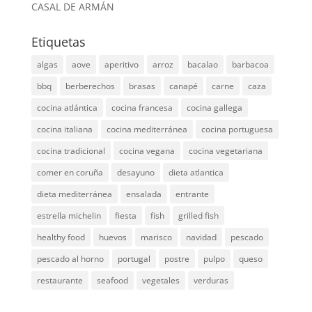
CASAL DE ARMÁN
Etiquetas
algas
aove
aperitivo
arroz
bacalao
barbacoa
bbq
berberechos
brasas
canapé
carne
caza
cocina atlántica
cocina francesa
cocina gallega
cocina italiana
cocina mediterránea
cocina portuguesa
cocina tradicional
cocina vegana
cocina vegetariana
comer en coruña
desayuno
dieta atlantica
dieta mediterránea
ensalada
entrante
estrella michelin
fiesta
fish
grilled fish
healthy food
huevos
marisco
navidad
pescado
pescado al horno
portugal
postre
pulpo
queso
restaurante
seafood
vegetales
verduras