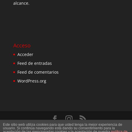
alcance.
Acceso
Acceder
Feed de entradas
Feed de comentarios
WordPress.org
Este sitio web utiliza cookies para que usted tenga la mejor experiencia de
Diseñado por
Elegant Themes
| Desarrollado por
usuario. Si continúa navegando está dando su consentimiento para la
aceptación de las mencionadas cookies y la aceptación de nuestra
política de