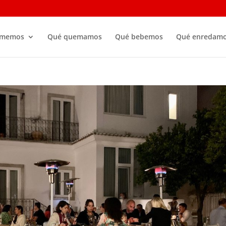
omemos
Qué quemamos
Qué bebemos
Qué enredam