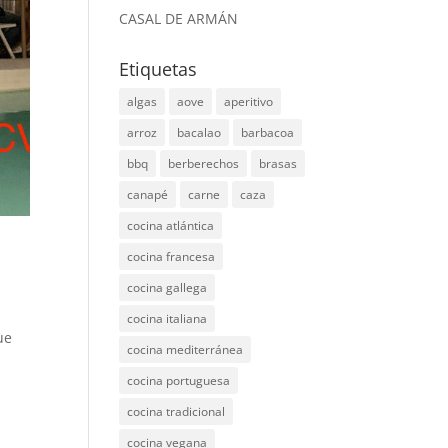
CASAL DE ARMÁN
Etiquetas
algas
aove
aperitivo
arroz
bacalao
barbacoa
bbq
berberechos
brasas
canapé
carne
caza
cocina atlántica
cocina francesa
cocina gallega
cocina italiana
ue
cocina mediterránea
cocina portuguesa
cocina tradicional
cocina vegana