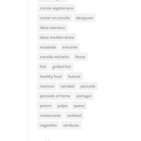
cocina vegetariana
comer en coruña
desayuno
dieta atlantica
dieta mediterránea
ensalada
entrante
estrella michelin
fiesta
fish
grilled fish
healthy food
huevos
marisco
navidad
pescado
pescado al horno
portugal
postre
pulpo
queso
restaurante
seafood
vegetales
verduras