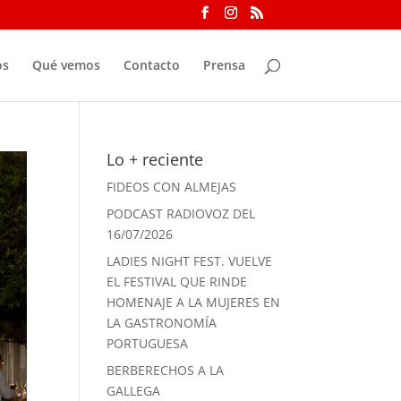
os
Qué vemos
Contacto
Prensa
Lo + reciente
FIDEOS CON ALMEJAS
PODCAST RADIOVOZ DEL
16/07/2026
LADIES NIGHT FEST. VUELVE
EL FESTIVAL QUE RINDE
HOMENAJE A LA MUJERES EN
LA GASTRONOMÍA
PORTUGUESA
BERBERECHOS A LA
GALLEGA