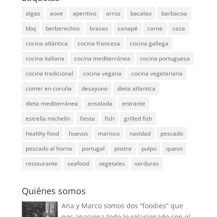
algas
aove
aperitivo
arroz
bacalao
barbacoa
bbq
berberechos
brasas
canapé
carne
caza
cocina atlántica
cocina francesa
cocina gallega
cocina italiana
cocina mediterránea
cocina portuguesa
cocina tradicional
cocina vegana
cocina vegetariana
comer en coruña
desayuno
dieta atlantica
dieta mediterránea
ensalada
entrante
estrella michelin
fiesta
fish
grilled fish
healthy food
huevos
marisco
navidad
pescado
pescado al horno
portugal
postre
pulpo
queso
restaurante
seafood
vegetales
verduras
Quiénes somos
Ana y Marco somos dos “foodies” que
nos apasiona todo lo relacionado con el