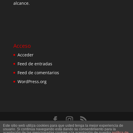
alcance.
Acceso
Acceder
Feed de entradas
Feed de comentarios
WordPress.org
Este sitio web utiliza cookies para que usted tenga la mejor experiencia de
Diseñado por
Elegant Themes
| Desarrollado por
usuario. Si continúa navegando está dando su consentimiento para la
aceptación de las mencionadas cookies y la aceptación de nuestra
política de