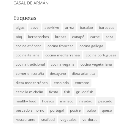
CASAL DE ARMÁN
Etiquetas
algas
aove
aperitivo
arroz
bacalao
barbacoa
bbq
berberechos
brasas
canapé
carne
caza
cocina atlántica
cocina francesa
cocina gallega
cocina italiana
cocina mediterránea
cocina portuguesa
cocina tradicional
cocina vegana
cocina vegetariana
comer en coruña
desayuno
dieta atlantica
dieta mediterránea
ensalada
entrante
estrella michelin
fiesta
fish
grilled fish
healthy food
huevos
marisco
navidad
pescado
pescado al horno
portugal
postre
pulpo
queso
restaurante
seafood
vegetales
verduras