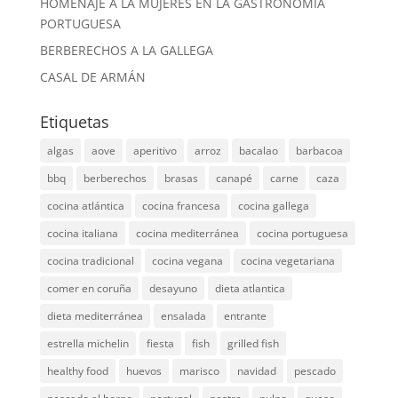
HOMENAJE A LA MUJERES EN LA GASTRONOMÍA
PORTUGUESA
BERBERECHOS A LA GALLEGA
CASAL DE ARMÁN
Etiquetas
algas
aove
aperitivo
arroz
bacalao
barbacoa
bbq
berberechos
brasas
canapé
carne
caza
cocina atlántica
cocina francesa
cocina gallega
cocina italiana
cocina mediterránea
cocina portuguesa
cocina tradicional
cocina vegana
cocina vegetariana
comer en coruña
desayuno
dieta atlantica
dieta mediterránea
ensalada
entrante
estrella michelin
fiesta
fish
grilled fish
healthy food
huevos
marisco
navidad
pescado