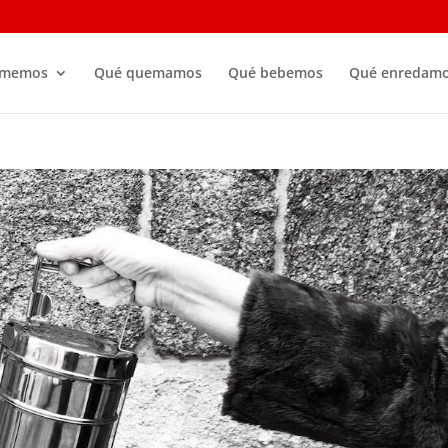
omemos
Qué quemamos
Qué bebemos
Qué enredam