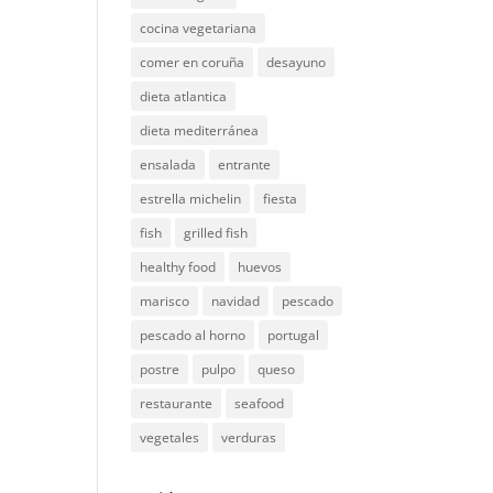
cocina vegetariana
comer en coruña
desayuno
dieta atlantica
dieta mediterránea
ensalada
entrante
estrella michelin
fiesta
fish
grilled fish
healthy food
huevos
marisco
navidad
pescado
pescado al horno
portugal
postre
pulpo
queso
restaurante
seafood
vegetales
verduras