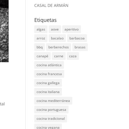
CASAL DE ARMÁN
Etiquetas
algas
aove
aperitivo
arroz
bacalao
barbacoa
bbq
berberechos
brasas
canapé
carne
caza
cocina atlántica
cocina francesa
cocina gallega
cocina italiana
cocina mediterránea
tal
cocina portuguesa
cocina tradicional
cocina vegana