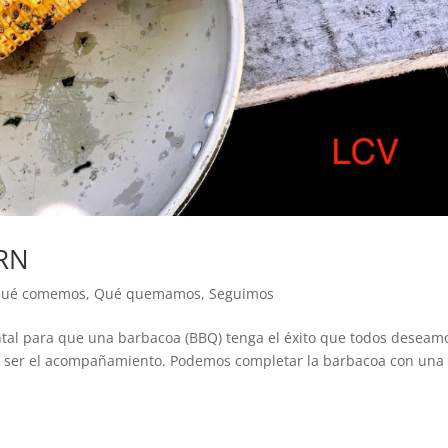
RN
ué comemos
,
Qué quemamos
,
Seguimos
tal para que una barbacoa (BBQ) tenga el éxito que todos deseam
e ser el acompañamiento. Podemos completar la barbacoa con una 