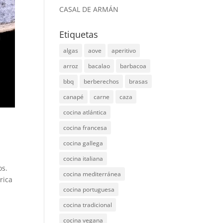
CASAL DE ARMÁN
Etiquetas
algas
aove
aperitivo
arroz
bacalao
barbacoa
bbq
berberechos
brasas
canapé
carne
caza
cocina atlántica
cocina francesa
cocina gallega
cocina italiana
os.
cocina mediterránea
rica
cocina portuguesa
cocina tradicional
cocina vegana