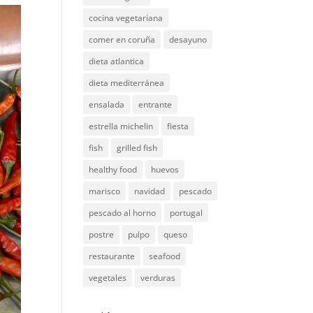
cocina vegetariana
comer en coruña
desayuno
dieta atlantica
dieta mediterránea
ensalada
entrante
estrella michelin
fiesta
fish
grilled fish
healthy food
huevos
marisco
navidad
pescado
pescado al horno
portugal
postre
pulpo
queso
restaurante
seafood
vegetales
verduras