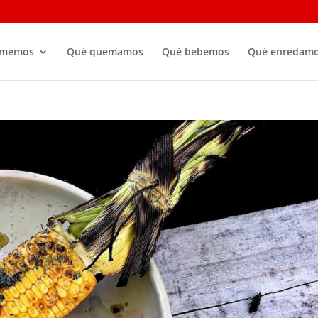
omemos
Qué quemamos
Qué bebemos
Qué enredam