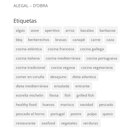
ALEGAL – D’OBRA
Etiquetas
algas
aove
aperitivo
arroz
bacalao
barbacoa
bbq
berberechos
brasas
canapé
carne
caza
cocina atlántica
cocina francesa
cocina gallega
cocina italiana
cocina mediterránea
cocina portuguesa
cocina tradicional
cocina vegana
cocina vegetariana
comer en coruña
desayuno
dieta atlantica
dieta mediterránea
ensalada
entrante
estrella michelin
fiesta
fish
grilled fish
healthy food
huevos
marisco
navidad
pescado
pescado al horno
portugal
postre
pulpo
queso
restaurante
seafood
vegetales
verduras