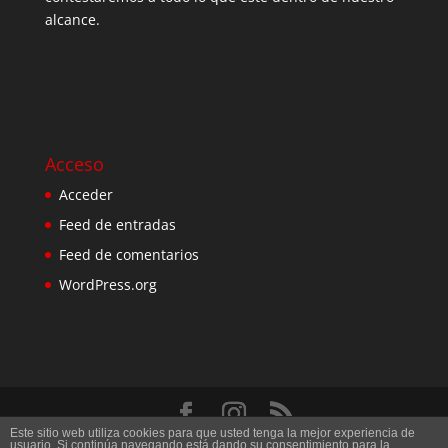
alcance.
Acceso
Acceder
Feed de entradas
Feed de comentarios
WordPress.org
Este sitio web utiliza cookies para que usted tenga la mejor experiencia de
Diseñado por
Elegant Themes
| Desarrollado por
usuario. Si continúa navegando está dando su consentimiento para la