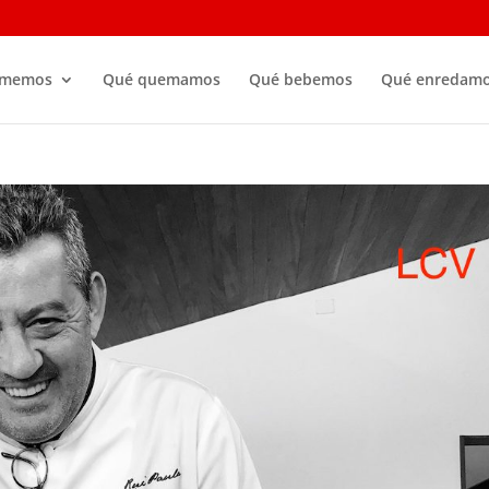
omemos
Qué quemamos
Qué bebemos
Qué enredam