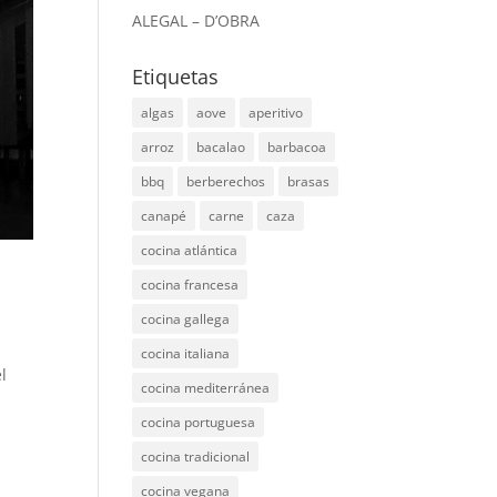
ALEGAL – D’OBRA
Etiquetas
algas
aove
aperitivo
arroz
bacalao
barbacoa
bbq
berberechos
brasas
canapé
carne
caza
cocina atlántica
cocina francesa
cocina gallega
cocina italiana
l
cocina mediterránea
,
cocina portuguesa
cocina tradicional
cocina vegana