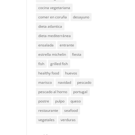
cocina vegetariana
comer en coruña
desayuno
dieta atlantica
dieta mediterránea
ensalada
entrante
estrella michelin
fiesta
fish
grilled fish
healthy food
huevos
marisco
navidad
pescado
pescado al horno
portugal
postre
pulpo
queso
restaurante
seafood
vegetales
verduras