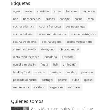
Etiquetas
algas
aove
aperitivo
arroz
bacalao
barbacoa
bbq
berberechos
brasas
canapé
carne
caza
cocina atlántica
cocina francesa
cocina gallega
cocina italiana
cocina mediterránea
cocina portuguesa
cocina tradicional
cocina vegana
cocina vegetariana
comer en coruña
desayuno
dieta atlantica
dieta mediterránea
ensalada
entrante
estrella michelin
fiesta
fish
grilled fish
healthy food
huevos
marisco
navidad
pescado
pescado al horno
portugal
postre
pulpo
queso
restaurante
seafood
vegetales
verduras
Quiénes somos
Ana y Marco somos dos “foodies” que