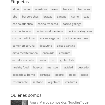
Etiquetas
algas
aove
aperitivo
arroz
bacalao
barbacoa
bbq
berberechos
brasas
canapé
carne
caza
cocina atlántica
cocina francesa
cocina gallega
cocina italiana
cocina mediterránea
cocina portuguesa
cocina tradicional
cocina vegana
cocina vegetariana
comer en coruña
desayuno
dieta atlantica
dieta mediterránea
ensalada
entrante
estrella michelin
fiesta
fish
grilled fish
healthy food
huevos
marisco
navidad
pescado
pescado al horno
portugal
postre
pulpo
queso
restaurante
seafood
vegetales
verduras
Quiénes somos
Ana y Marco somos dos “foodies” que