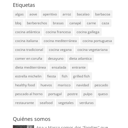
Etiquetas
algas
aove
aperitivo
arroz
bacalao
barbacoa
bbq
berberechos
brasas
canapé
carne
caza
cocina atlántica
cocina francesa
cocina gallega
cocina italiana
cocina mediterránea
cocina portuguesa
cocina tradicional
cocina vegana
cocina vegetariana
comer en coruña
desayuno
dieta atlantica
dieta mediterránea
ensalada
entrante
estrella michelin
fiesta
fish
grilled fish
healthy food
huevos
marisco
navidad
pescado
pescado al horno
portugal
postre
pulpo
queso
restaurante
seafood
vegetales
verduras
Quiénes somos
Ana y Marco somos dos “foodies” que