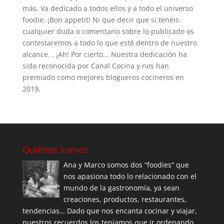
más. Va dedicado a todos ellos y a todo el universo
foodie. ¡Bon appetit! Ni que decir que si tenéis
cualquier duda o comentario sobre lo publicado os
contestaremos a todo lo que esté dentro de nuestro
alcance. . ¡Ah! Por cierto... Nuestra dedicación ha
sido reconocida por Canal Cocina y nos han
premiado como mejores blogueros cocineros en
2019.
Quiénes somos
Ana y Marco somos dos “foodies” que
nos apasiona todo lo relacionado con el
mundo de la gastronomía, ya sean
creaciones, productos, restaurantes,
tendencias… Dado que nos encanta cocinar y viajar,
nuestros recuerdos los teníamos que ir ordenando