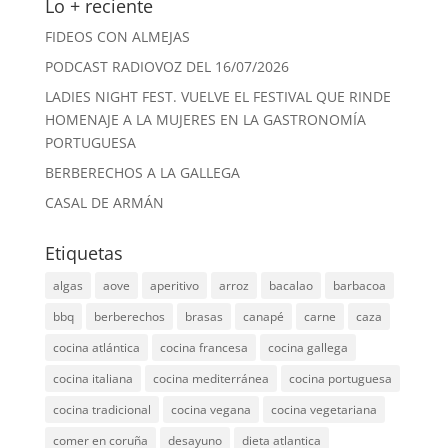
Lo + reciente
FIDEOS CON ALMEJAS
PODCAST RADIOVOZ DEL 16/07/2026
LADIES NIGHT FEST. VUELVE EL FESTIVAL QUE RINDE
HOMENAJE A LA MUJERES EN LA GASTRONOMÍA
PORTUGUESA
BERBERECHOS A LA GALLEGA
CASAL DE ARMÁN
Etiquetas
algas
aove
aperitivo
arroz
bacalao
barbacoa
bbq
berberechos
brasas
canapé
carne
caza
cocina atlántica
cocina francesa
cocina gallega
cocina italiana
cocina mediterránea
cocina portuguesa
cocina tradicional
cocina vegana
cocina vegetariana
comer en coruña
desayuno
dieta atlantica