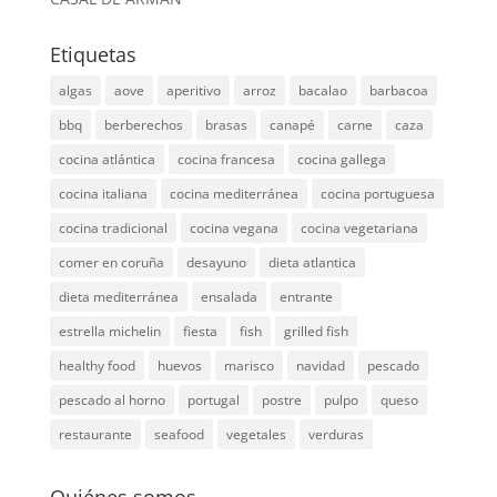
Etiquetas
algas
aove
aperitivo
arroz
bacalao
barbacoa
bbq
berberechos
brasas
canapé
carne
caza
cocina atlántica
cocina francesa
cocina gallega
cocina italiana
cocina mediterránea
cocina portuguesa
cocina tradicional
cocina vegana
cocina vegetariana
comer en coruña
desayuno
dieta atlantica
dieta mediterránea
ensalada
entrante
estrella michelin
fiesta
fish
grilled fish
healthy food
huevos
marisco
navidad
pescado
pescado al horno
portugal
postre
pulpo
queso
restaurante
seafood
vegetales
verduras