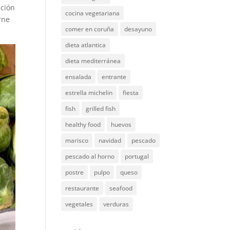
ación
cocina vegetariana
rne
comer en coruña
desayuno
dieta atlantica
dieta mediterránea
ensalada
entrante
estrella michelin
fiesta
fish
grilled fish
healthy food
huevos
marisco
navidad
pescado
pescado al horno
portugal
postre
pulpo
queso
restaurante
seafood
vegetales
verduras