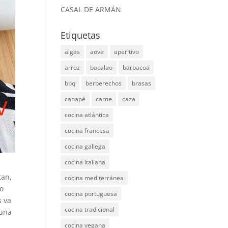
CASAL DE ARMÁN
Etiquetas
algas
aove
aperitivo
arroz
bacalao
barbacoa
bbq
berberechos
brasas
canapé
carne
caza
cocina atlántica
cocina francesa
cocina gallega
cocina italiana
tan,
cocina mediterránea
mo
cocina portuguesa
s va
cocina tradicional
 una
cocina vegana