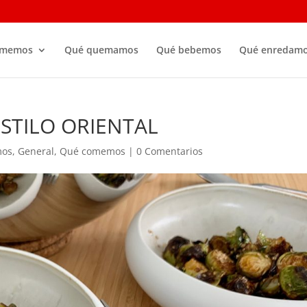
omemos
Qué quemamos
Qué bebemos
Qué enredam
ESTILO ORIENTAL
mos
,
General
,
Qué comemos
|
0 Comentarios