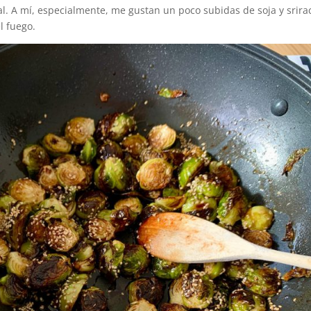
al. A mí, especialmente, me gustan un poco subidas de soja y srira
l fuego.