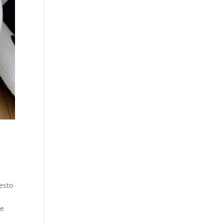
esto
ue