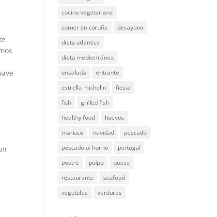
cocina vegetariana
comer en coruña
desayuno
te
dieta atlantica
amos
dieta mediterránea
uave
ensalada
entrante
estrella michelin
fiesta
fish
grilled fish
healthy food
huevos
marisco
navidad
pescado
pescado al horno
portugal
 un
postre
pulpo
queso
restaurante
seafood
vegetales
verduras