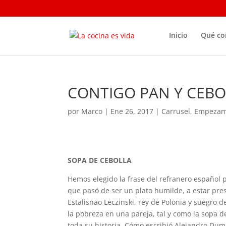
Inicio
Qué c
CONTIGO PAN Y CEBO
por
Marco
|
Ene 26, 2017
|
Carrusel
,
Empeza
SOPA DE CEBOLLA
Hemos elegido la frase del refranero español pa
que pasó de ser un plato humilde, a estar pres
Estalisnao Leczinski, rey de Polonia y suegro d
la pobreza en una pareja, tal y como la sopa d
toda su historia. Cómo escribió Alejandro Dum