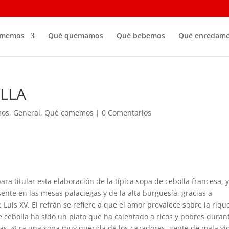
omemos
Qué quemamos
Qué bebemos
Qué enredam
LLA
mos
,
General
,
Qué comemos
|
0 Comentarios
ra titular esta elaboración de la típica sopa de cebolla francesa, 
ente en las mesas palaciegas y de la alta burguesía, gracias a
e Luis XV. El refrán se refiere a que el amor prevalece sobre la riqu
e cebolla ha sido un plato que ha calentado a ricos y pobres duran
as, «Era una sopa muy querida de los cazadores, gente de mala vi