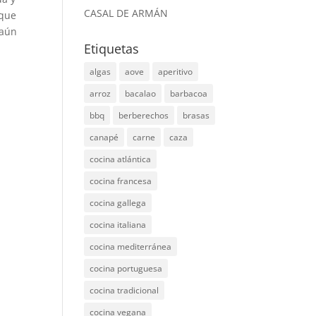
CASAL DE ARMÁN
 que
 aún
Etiquetas
algas
aove
aperitivo
arroz
bacalao
barbacoa
bbq
berberechos
brasas
canapé
carne
caza
cocina atlántica
cocina francesa
cocina gallega
cocina italiana
cocina mediterránea
cocina portuguesa
cocina tradicional
cocina vegana