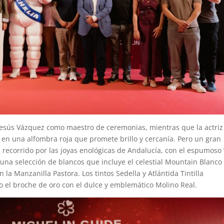
 Jesús Vázquez como maestro de ceremonias, mientras que la actriz
en una alfombra roja que promete brillo y cercanía. Pero un gran
 recorrido por las joyas enológicas de Andalucía, con el espumoso
 una selección de blancos que incluye el celestial Mountain Blanco
 la Manzanilla Pastora. Los tintos Sedella y Atlántida Tintilla
 el broche de oro con el dulce y emblemático Molino Real.