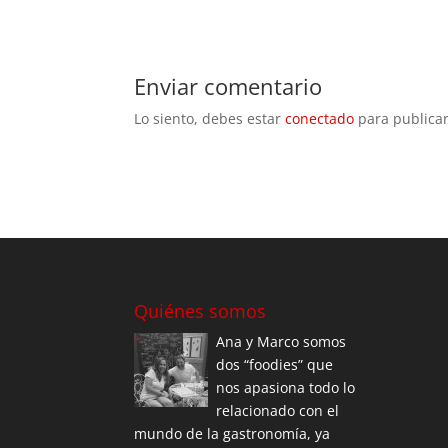
Enviar comentario
Lo siento, debes estar
conectado
para publicar
Quiénes somos
Ana y Marco somos
dos “foodies” que
nos apasiona todo lo
relacionado con el
mundo de la gastronomía, ya