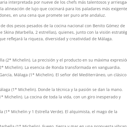
ria interpretada por nueve de los chefs más talentosos y arriesg
a alineación de lujo que cocinará para los paladares más exigent
dones, en una cena que promete ser puro arte andaluz.
s de dos pesos pesados de la cocina nacional con Benito Gómez de
 Skina (Marbella, 2 estrellas), quienes, junto con la visión estraté
 reflejará la riqueza, diversidad y creatividad de Málaga.
la (2* Michelin). La precisión y el producto en su máxima expresió
2* Michelin). La esencia de Ronda transformada en vanguardia.
 García, Málaga (1* Michelin). El señor del Mediterráneo, un clásico
laga (1* Michelin). Donde la técnica y la pasión se dan la mano.
* Michelin). La cocina de toda la vida, con un giro inesperado y
a (1* Michelin y 1 Estrella Verde). El alquimista, el mago de la
arbella (1* Michelin). Fuego, tierra y mar en una propuesta vibran