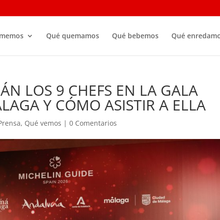
omemos
Qué quemamos
Qué bebemos
Qué enredam
ÁN LOS 9 CHEFS EN LA GALA
LAGA Y CÓMO ASISTIR A ELLA
Prensa
,
Qué vemos
|
0 Comentarios