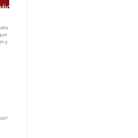
paña
guir
ón y
par!