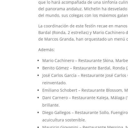
que lo hará acompañada de una sinfonía culina
del panorama andaluz. Michelin ha desvelado l
del mundo, sus colegas con los máximos galar
La coordinación de este festín recae en mano
Bardal (Ronda, 2 estrellas) y Mario Cachinero de
de Marcos Granda, han orquestado un menú que
Además:
Mario Cachinero – Restaurante Skina, Marbel
Benito Gómez – Restaurante Bardal, Ronda (
José Carlos García – Restaurante José Carlos
reinventado.
Emiliano Schobert – Restaurante Blossom, Má
Dani Carnero – Restaurante Kaleja, Málaga (1
brillante.
Diego Gallegos – Restaurante Sollo, Fuengirol
acuicultura sostenible.
Mauricio Giovanini – Restaurante Messina, M