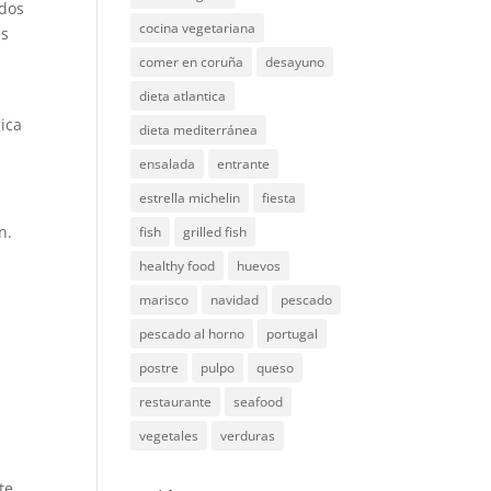
ados
cocina vegetariana
es
comer en coruña
desayuno
dieta atlantica
gica
dieta mediterránea
ensalada
entrante
estrella michelin
fiesta
n.
fish
grilled fish
healthy food
huevos
marisco
navidad
pescado
pescado al horno
portugal
postre
pulpo
queso
restaurante
seafood
vegetales
verduras
te.