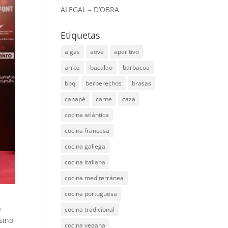
ALEGAL – D’OBRA
Etiquetas
algas
aove
aperitivo
arroz
bacalao
barbacoa
bbq
berberechos
brasas
canapé
carne
caza
cocina atlántica
cocina francesa
cocina gallega
cocina italiana
cocina mediterránea
cocina portuguesa
a
cocina tradicional
sino
cocina vegana