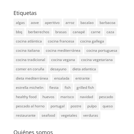
Etiquetas
algas
aove
aperitivo
arroz
bacalao
barbacoa
bbq
berberechos
brasas
canapé
carne
caza
cocina atlántica
cocina francesa
cocina gallega
cocina italiana
cocina mediterránea
cocina portuguesa
cocina tradicional
cocina vegana
cocina vegetariana
comer en coruña
desayuno
dieta atlantica
dieta mediterránea
ensalada
entrante
estrella michelin
fiesta
fish
grilled fish
healthy food
huevos
marisco
navidad
pescado
pescado al horno
portugal
postre
pulpo
queso
restaurante
seafood
vegetales
verduras
Quiénes somos