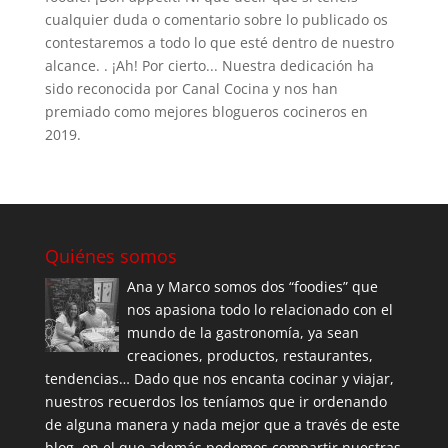
cualquier duda o comentario sobre lo publicado os
contestaremos a todo lo que esté dentro de nuestro
alcance. . ¡Ah! Por cierto... Nuestra dedicación ha
sido reconocida por Canal Cocina y nos han
premiado como mejores blogueros cocineros en
2019.
Quiénes somos
Ana y Marco somos dos “foodies” que
nos apasiona todo lo relacionado con el
mundo de la gastronomía, ya sean
creaciones, productos, restaurantes,
tendencias… Dado que nos encanta cocinar y viajar,
nuestros recuerdos los teníamos que ir ordenando
de alguna manera y nada mejor que a través de este
blog, en el que además podemos compartir nuestras