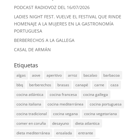
PODCAST RADIOVOZ DEL 16/07/2026
LADIES NIGHT FEST. VUELVE EL FESTIVAL QUE RINDE
HOMENAJE A LA MUJERES EN LA GASTRONOMÍA
PORTUGUESA
BERBERECHOS A LA GALLEGA
CASAL DE ARMÁN
Etiquetas
algas
aove
aperitivo
arroz
bacalao
barbacoa
bbq
berberechos
brasas
canapé
carne
caza
cocina atlántica
cocina francesa
cocina gallega
cocina italiana
cocina mediterránea
cocina portuguesa
cocina tradicional
cocina vegana
cocina vegetariana
comer en coruña
desayuno
dieta atlantica
dieta mediterránea
ensalada
entrante