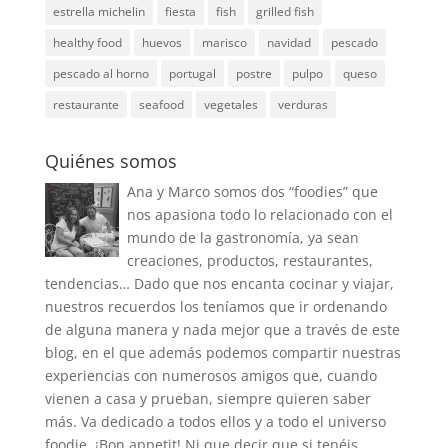
estrella michelin
fiesta
fish
grilled fish
healthy food
huevos
marisco
navidad
pescado
pescado al horno
portugal
postre
pulpo
queso
restaurante
seafood
vegetales
verduras
Quiénes somos
Ana y Marco somos dos “foodies” que
nos apasiona todo lo relacionado con el
mundo de la gastronomía, ya sean
creaciones, productos, restaurantes,
tendencias… Dado que nos encanta cocinar y viajar,
nuestros recuerdos los teníamos que ir ordenando
de alguna manera y nada mejor que a través de este
blog, en el que además podemos compartir nuestras
experiencias con numerosos amigos que, cuando
vienen a casa y prueban, siempre quieren saber
más. Va dedicado a todos ellos y a todo el universo
foodie. ¡Bon appetit! Ni que decir que si tenéis