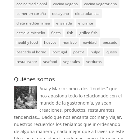
cocina tradicional
cocina vegana
cocina vegetariana
comer en coruña
desayuno
dieta atlantica
dieta mediterránea
ensalada
entrante
estrella michelin
fiesta
fish
grilled fish
healthy food
huevos
marisco
navidad
pescado
pescado al horno
portugal
postre
pulpo
queso
restaurante
seafood
vegetales
verduras
Quiénes somos
Ana y Marco somos dos “foodies” que
nos apasiona todo lo relacionado con el
mundo de la gastronomía, ya sean
creaciones, productos, restaurantes,
tendencias… Dado que nos encanta cocinar y viajar,
nuestros recuerdos los teníamos que ir ordenando
de alguna manera y nada mejor que a través de este
blog, en el que además podemos compartir nuestras