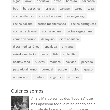
algas
aove
aperitivo
arroz
bacalao
barbacoa
bbq
berberechos
brasas
canapé
carne
caza
cocina atlántica
cocina francesa
cocina gallega
cocina italiana
cocina mediterránea
cocina portuguesa
cocina tradicional
cocina vegana
cocina vegetariana
comer en coruña
desayuno
dieta atlantica
dieta mediterránea
ensalada
entrante
estrella michelin
fiesta
fish
grilled fish
healthy food
huevos
marisco
navidad
pescado
pescado al horno
portugal
postre
pulpo
queso
restaurante
seafood
vegetales
verduras
Quiénes somos
Ana y Marco somos dos “foodies” que
nos apasiona todo lo relacionado con el
mundo de la gastronomía, ya sean