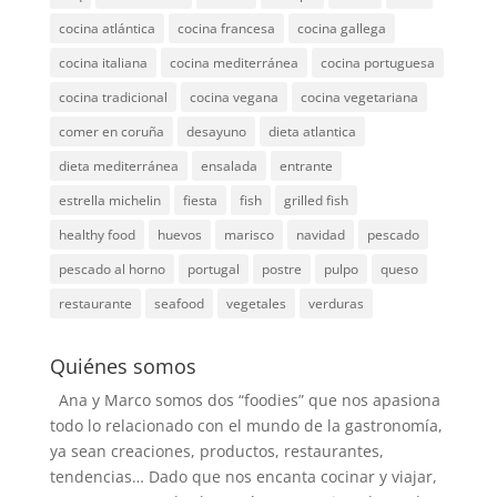
cocina atlántica
cocina francesa
cocina gallega
cocina italiana
cocina mediterránea
cocina portuguesa
cocina tradicional
cocina vegana
cocina vegetariana
comer en coruña
desayuno
dieta atlantica
dieta mediterránea
ensalada
entrante
estrella michelin
fiesta
fish
grilled fish
healthy food
huevos
marisco
navidad
pescado
pescado al horno
portugal
postre
pulpo
queso
restaurante
seafood
vegetales
verduras
Quiénes somos
Ana y Marco somos dos “foodies” que nos apasiona
todo lo relacionado con el mundo de la gastronomía,
ya sean creaciones, productos, restaurantes,
tendencias… Dado que nos encanta cocinar y viajar,