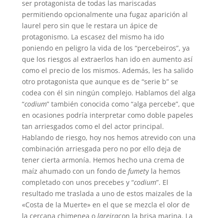
ser protagonista de todas las mariscadas
permitiendo opcionalmente una fugaz aparición al
laurel pero sin que le restara un ápice de
protagonismo. La escasez del mismo ha ido
poniendo en peligro la vida de los “percebeiros”, ya
que los riesgos al extraerlos han ido en aumento así
como el precio de los mismos. Además, les ha salido
otro protagonista que aunque es de “serie b” se
codea con él sin ningún complejo. Hablamos del alga
“
codium
” también conocida como “alga percebe”, que
en ocasiones podría interpretar como doble papeles
tan arriesgados como el del actor principal.
Hablando de riesgo, hoy nos hemos atrevido con una
combinación arriesgada pero no por ello deja de
tener cierta armonía. Hemos hecho una crema de
maíz ahumado con un fondo de
fumet
y la hemos
completado con unos precebes y “
codium
”. El
resultado me traslada a uno de estos maizales de la
«Costa de la Muerte» en el que se mezcla el olor de
la cercana chimenea o
lareira
con la brisa marina. La