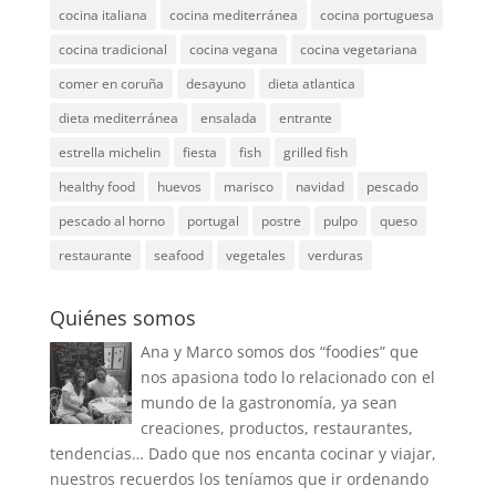
cocina italiana
cocina mediterránea
cocina portuguesa
cocina tradicional
cocina vegana
cocina vegetariana
comer en coruña
desayuno
dieta atlantica
dieta mediterránea
ensalada
entrante
estrella michelin
fiesta
fish
grilled fish
healthy food
huevos
marisco
navidad
pescado
pescado al horno
portugal
postre
pulpo
queso
restaurante
seafood
vegetales
verduras
Quiénes somos
Ana y Marco somos dos “foodies” que
nos apasiona todo lo relacionado con el
mundo de la gastronomía, ya sean
creaciones, productos, restaurantes,
tendencias… Dado que nos encanta cocinar y viajar,
nuestros recuerdos los teníamos que ir ordenando